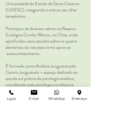
Universidade do Estado de Santa Catarina
(UDESC), integrando a arte ao seu olhar
terapêutico.
Participou de diversos retiros na Reserva
Ecológica Condor Blanco, no Chile, onde
aprofundou seus estudos sobre os quatro
elementos da natureza como apoio ao
autoconhecimento.
É formada como Analista Junguiana pelo
Centro Junguiando – espaço dedicado ao
estudo e à prática da psicologia analítica,
coordenado pela psicóloga e professora
Tatiana Paranaguá. Atualmente, integra o
corpo de analistas do Centro Junguiando.
Ligue
E-mail
WhatsApp
Endereço
Valor da primeira consulta o
nline R$260,00
AGENDE